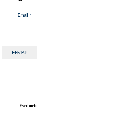
Email
*
Mantemos os seus dados privados.
Ver Política de Proteção de Dados da TGA.
Escritório
Rua Álvaro Pires Miranda
Lote 47 n.º 71, 1º-B
2415-369 Leiria