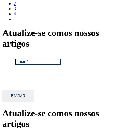
2
3
4
Atualize-se com
os nossos
artigos
Email
*
Mantemos os seus dados privados.
Ver Política de Proteção de Dados da TGA.
Atualize-se com
os nossos
artigos