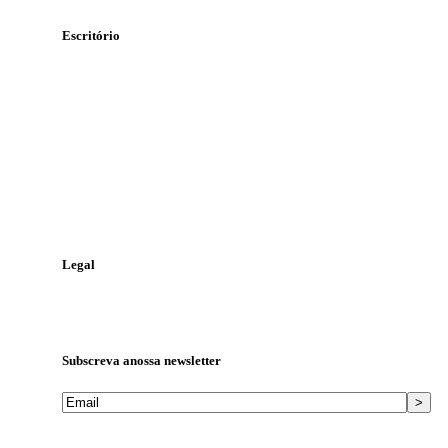
Escritório
Rua Álvaro Pires Miranda
Lote 47 n.º 71, 1º-B
2415-369 Leiria
Contacte-nos
Telefone:
244 823 986
Telemóvel:
968 448 810
Email:
geral@tga.pt
Legal
Política de Proteção de Dados
Livro de Reclamações
Subscreva a
nossa newsletter
Mantemos os seus dados privados. Ver
Política de Proteção de