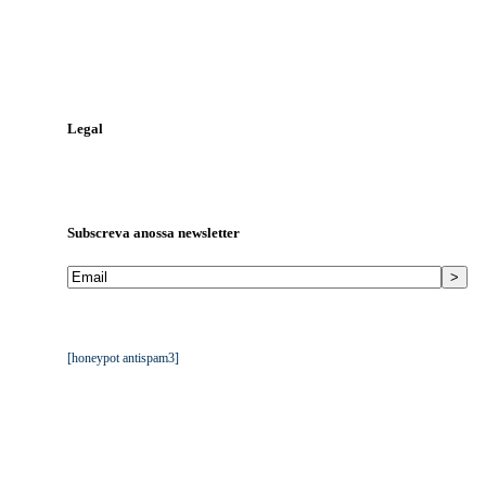
Contacte-nos
Telefone:
244 823 986
Telemóvel:
968 448 810
Email:
geral@tga.pt
Legal
Política de Proteção de Dados
Livro de Reclamações
Subscreva a
nossa newsletter
Mantemos os seus dados privados. Ver
Política de Proteção de
Dados da TGA
.
[honeypot antispam3]