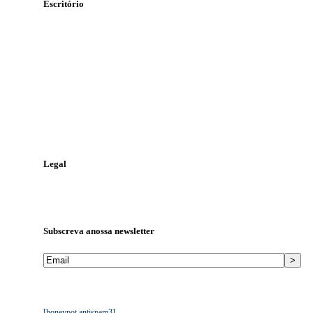
Escritório
Rua Álvaro Pires Miranda
Lote 47 n.º 71, 1º-B
2415-369 Leiria
Contacte-nos
Telefone:
244 823 986
Telemóvel:
968 448 810
Email:
geral@tga.pt
Legal
Política de Proteção de Dados
Livro de Reclamações
Subscreva a
nossa newsletter
Mantemos os seus dados privados. Ver
Política de Proteção de
Dados da TGA
.
[honeypot antispam3]