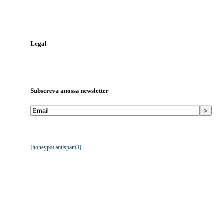
Telefone:
244 823 986
Telemóvel:
968 448 810
Email:
geral@tga.pt
Legal
Política de Proteção de Dados
Livro de Reclamações
Subscreva a
nossa newsletter
Mantemos os seus dados privados. Ver
Política de Proteção de
Dados da TGA
.
[honeypot antispam3]