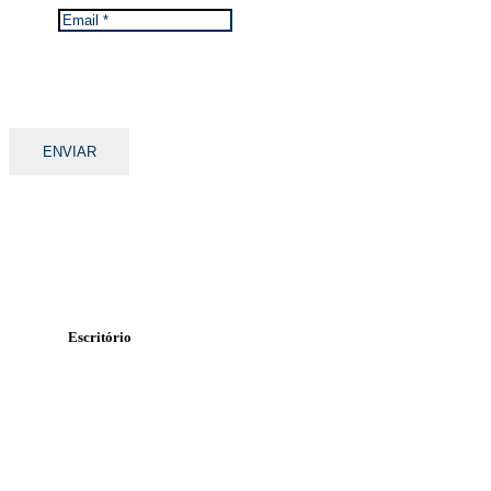
Email
*
Mantemos os seus dados privados.
Ver Política de Proteção de Dados da TGA.
Escritório
Rua Álvaro Pires Miranda
Lote 47 n.º 71, 1º-B
2415-369 Leiria
Contacte-nos