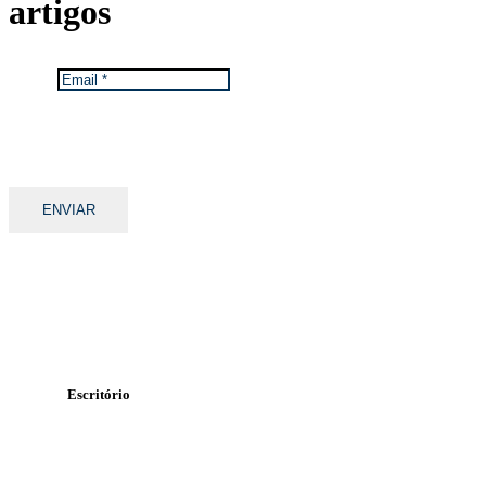
artigos
Email
*
Mantemos os seus dados privados.
Ver Política de Proteção de Dados da TGA.
Escritório
Rua Álvaro Pires Miranda
Lote 47 n.º 71, 1º-B
2415-369 Leiria