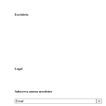
Escritório
Rua Álvaro Pires Miranda
Lote 47 n.º 71, 1º-B
2415-369 Leiria
Contacte-nos
Telefone:
244 823 986
Telemóvel:
968 448 810
Email:
geral@tga.pt
Legal
Política de Proteção de Dados
Livro de Reclamações
Subscreva a
nossa newsletter