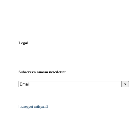
Contacte-nos
Telefone:
244 823 986
Telemóvel:
968 448 810
Email:
geral@tga.pt
Legal
Política de Proteção de Dados
Livro de Reclamações
Subscreva a
nossa newsletter
Mantemos os seus dados privados. Ver
Política de Proteção de
Dados da TGA
.
[honeypot antispam3]