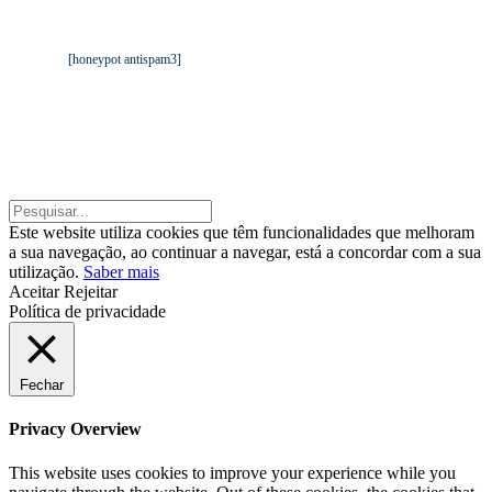
Mantemos os seus dados privados. Ver
Política de Proteção de
Dados da TGA
.
[honeypot antispam3]
©2020 TGA – Todos os direitos reservados. |
By: Belo Digital
©2020 TGA – Todos os direitos reservados. | By:
Belo Digital
Este website utiliza cookies que têm funcionalidades que melhoram
a sua navegação, ao continuar a navegar, está a concordar com a sua
utilização.
Saber mais
Aceitar
Rejeitar
Política de privacidade
Fechar
Privacy Overview
This website uses cookies to improve your experience while you