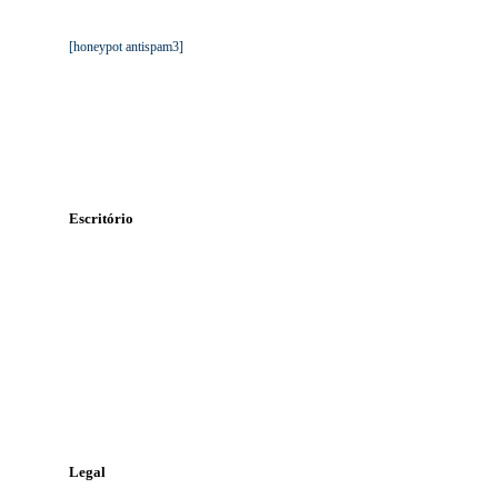
Mantemos os seus dados privados. Ver
Política de Proteção de
Dados da TGA
.
[honeypot antispam3]
Escritório
Rua Álvaro Pires Miranda
Lote 47 n.º 71, 1º-B
2415-369 Leiria
Contacte-nos
Telefone:
244 823 986
Telemóvel:
968 448 810
Email:
geral@tga.pt
Legal