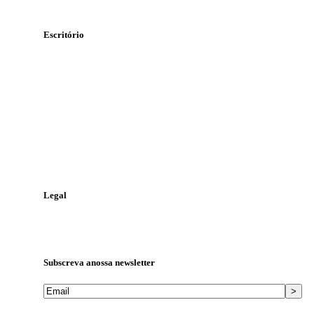
Escritório
Rua Álvaro Pires Miranda
Lote 47 n.º 71, 1º-B
2415-369 Leiria
Contacte-nos
Telefone:
244 823 986
Telemóvel:
968 448 810
Email:
geral@tga.pt
Legal
Política de Proteção de Dados
Livro de Reclamações
Subscreva a
nossa newsletter