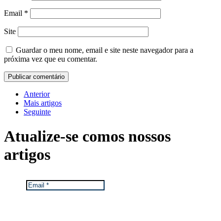
Email
*
Site
Guardar o meu nome, email e site neste navegador para a
próxima vez que eu comentar.
Anterior
Mais artigos
Seguinte
Atualize-se com
os nossos
artigos
Email
*
Mantemos os seus dados privados.
Ver Política de Proteção de Dados da TGA.