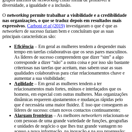
diversidade, a igualdade e a inclusão.
O
networking
permite trabalhar a visibilidade e a credibilidade
nas organizações, o que se traduz depois em resultados mais
expressivos
.
Carboni
et al
(2019)
investigaram o que é que as
networkers
de sucesso faziam bem e concluíram que as suas
principais características são:
Eficiência
– Em geral as mulheres tendem a despender mais
tempo em tarefas colaborativas que os seus pares masculinos.
As líderes de sucesso compreendem que dizer “sim” a algo
corresponde a dizer “não” a outra coisa e por isso são bastante
criteriosas nas tarefas que aceitam, mas sabem usar as suas
qualidades colaborativas para criar relacionamentos chave e
aumentar a sua visibilidade;
Agilidade
– Em geral as mulheres tendem a ter
relacionamentos mais fortes, mútuos e interlaçados que os
homens, em especial com outras mulheres. Mas organizações
dinâmicas requerem ajustamentos e mudanças rápidas pelo
que é necessária uma maior fluidez. É isso que conseguem as
líderes de sucesso: criam novos contactos continuamente;
Alargam fronteiras
– As melhores
networkers
relacionam-se
com pessoas de uma grande variedade de funções, geografias
e unidades de negócio o que lhes traz grande vantagem no
acesso a nova informação, na inovação e na sua progressão;