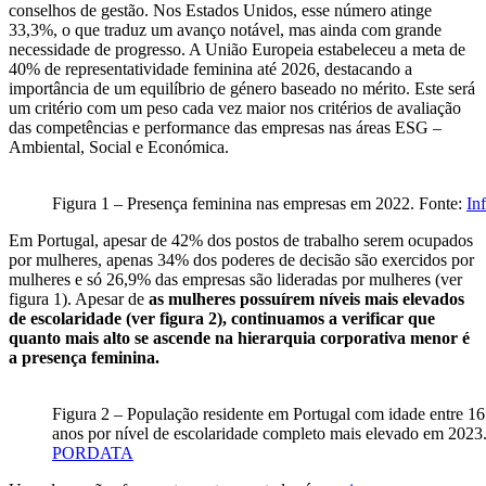
conselhos de gestão. Nos Estados Unidos, esse número atinge
33,3%, o que traduz um avanço notável, mas ainda com grande
necessidade de progresso. A União Europeia estabeleceu a meta de
40% de representatividade feminina até 2026, destacando a
importância de um equilíbrio de género baseado no mérito. Este será
um critério com um peso cada vez maior nos critérios de avaliação
das competências e performance das empresas nas áreas ESG –
Ambiental, Social e Económica.
Figura 1 – Presença feminina nas empresas em 2022. Fonte:
In
Em Portugal, apesar de 42% dos postos de trabalho serem ocupados
por mulheres, apenas 34% dos poderes de decisão são exercidos por
mulheres e só 26,9% das empresas são lideradas por mulheres (ver
figura 1). Apesar de
as mulheres possuírem níveis mais elevados
de escolaridade (ver figura 2), continuamos a verificar que
quanto mais alto se ascende na hierarquia corporativa menor é
a presença feminina.
Figura 2 – População residente em Portugal com idade entre 16
anos por nível de escolaridade completo mais elevado em 2023.
PORDATA